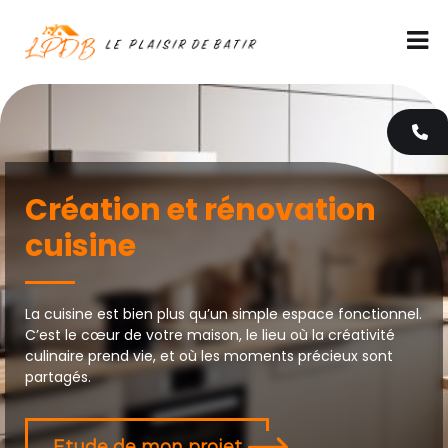
A
l
l
e
r
a
u
c
o
n
Création et rénovation
t
cuisine
e
n
u
La cuisine est bien plus qu’un simple espace fonctionnel.
C’est le cœur de votre maison, le lieu où la créativité
culinaire prend vie, et où les moments précieux sont
partagés.
Etude de mon projet