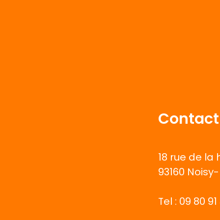
t
i
o
n
d
e
l
Contact
’
a
18 rue de la
r
93160 Noisy
t
Tel :
09 80 91
i