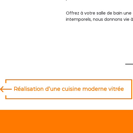
Offrez à votre salle de bain un
intemporels, nous donnons vie à 
N
a
Réalisation d’une cuisine moderne vitrée
v
i
g
a