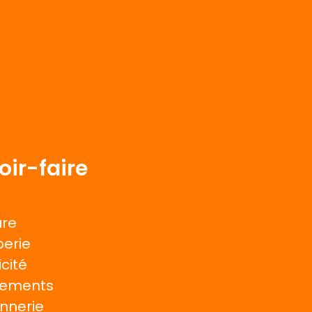
oir-faire
ure
erie
icité
tements
nnerie