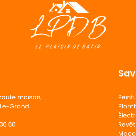
Sav
 haute maison,
Peint
-Le-Grand
Plomb
Électr
 36 60
Revê
Maço