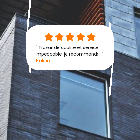
" Une ré
tiens a 
qu'appor
" Travail de qualité et service
ne pas 
impeccable, je recommande. "
de cha
Hakim
donc Le 
qui sou
fait. "
P